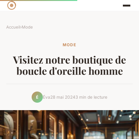
Accueil
›
Mode
MODE
Visitez notre boutique de
boucle d'oreille homme
Éva
28 mai 2024
3 min de lecture
É