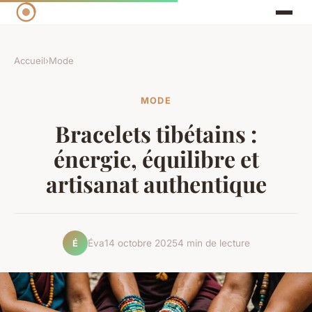
Accueil
›
Mode
MODE
Bracelets tibétains :
énergie, équilibre et
artisanat authentique
Éva
14 octobre 2025
4 min de lecture
É