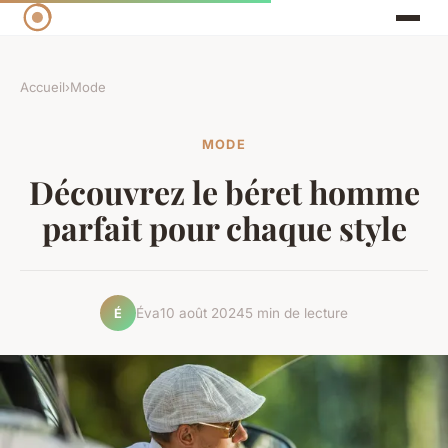
Accueil
›
Mode
MODE
Découvrez le béret homme
parfait pour chaque style
Éva
10 août 2024
5 min de lecture
É