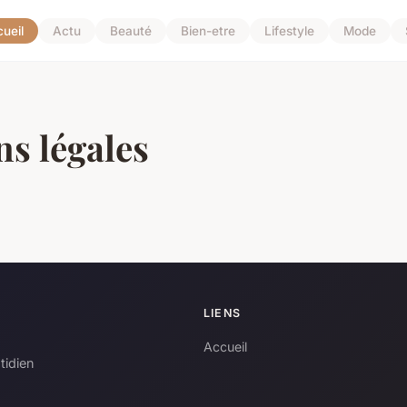
ueil
Actu
Beauté
Bien-etre
Lifestyle
Mode
s légales
LIENS
Accueil
tidien