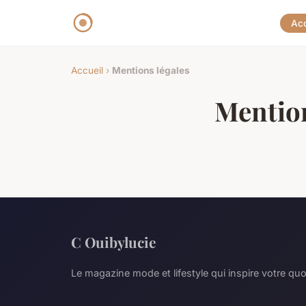
Acc
Accueil
›
Mentions légales
Mention
C Ouibylucie
Le magazine mode et lifestyle qui inspire votre quo