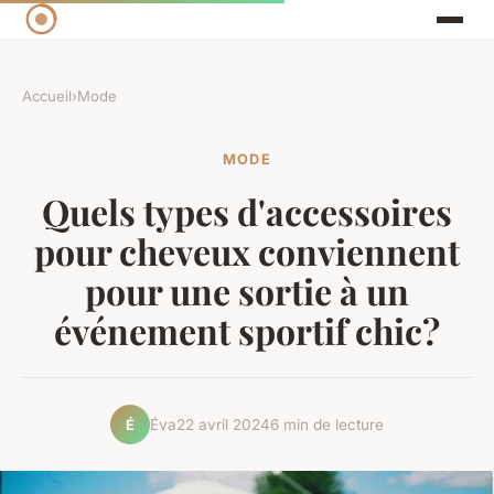
Accueil
›
Mode
MODE
Quels types d'accessoires
pour cheveux conviennent
pour une sortie à un
événement sportif chic?
Éva
22 avril 2024
6 min de lecture
É