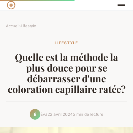
Accueil
›
Lifestyle
LIFESTYLE
Quelle est la méthode la
plus douce pour se
débarrasser d'une
coloration capillaire ratée?
Éva
22 avril 2024
5 min de lecture
É