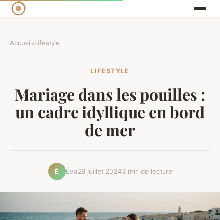
Accueil
›
Lifestyle
LIFESTYLE
Mariage dans les pouilles :
un cadre idyllique en bord
de mer
Éva
29 juillet 2024
3 min de lecture
É