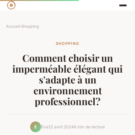
Accueil
›
Shopping
SHOPPING
Comment choisir un
imperméable élégant qui
s'adapte à un
environnement
professionnel?
Éva
22 avril 2024
6 min de lecture
É