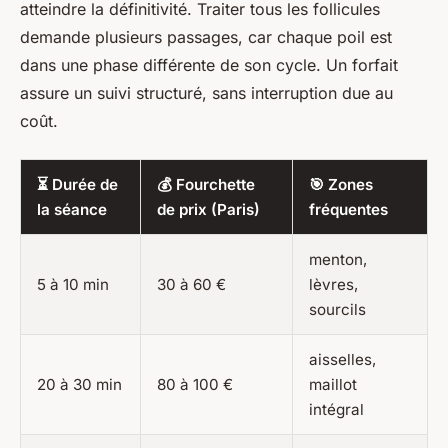
atteindre la définitivité. Traiter tous les follicules
demande plusieurs passages, car chaque poil est
dans une phase différente de son cycle. Un forfait
assure un suivi structuré, sans interruption due au
coût.
⏳ Durée de
💰 Fourchette
🎯 Zones
la séance
de prix (Paris)
fréquentes
menton,
5 à 10 min
30 à 60 €
lèvres,
sourcils
aisselles,
20 à 30 min
80 à 100 €
maillot
intégral